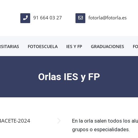
91 664 03 27
fotorla@fotorla.es
SITARIAS
FOTOESCUELA
IES Y FP
GRADUACIONES
FO
Orlas IES y FP
En la orla salen todos los a
grupos o especialidades.